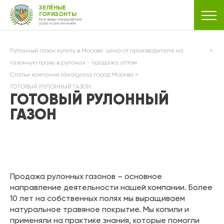
ЗЕЛЁНЫЕ
ГОРИЗОНТЫ
Все виды ландшафтных
услуг и озеленения
Рулонный газон купить в Москве: цена от производителя на
газонную траву в рулонах - продажа оптом
Статьи компании Idealgrass город Москва
ГОТОВЫЙ РУЛОННЫЙ ГАЗОН
ГОТОВЫЙ РУЛОННЫЙ
ГАЗОН
Продажа рулонных газонов – основное
направление деятельности нашей компании. Более
10 лет на собственных полях мы выращиваем
натуральное травяное покрытие. Мы копили и
применяли на практике знания, которые помогли